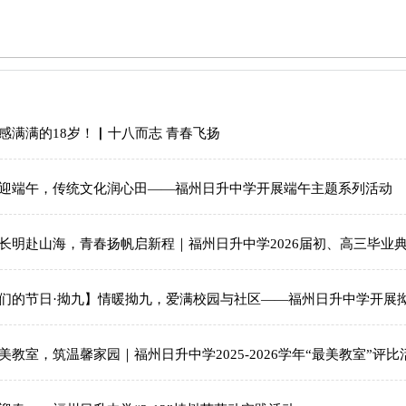
感满满的18岁！▏十八而志 青春飞扬
迎端午，传统文化润心田——福州日升中学开展端午主题系列活动
长明赴山海，青春扬帆启新程｜福州日升中学2026届初、高三毕业
们的节日·拗九】情暖拗九，爱满校园与社区——福州日升中学开展
美教室，筑温馨家园｜福州日升中学2025-2026学年“最美教室”评