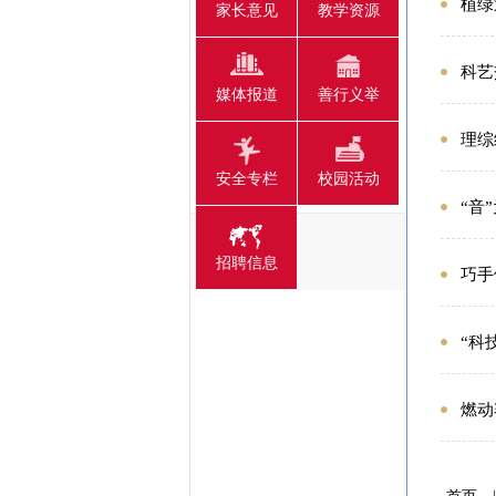
植绿
家长意见
教学资源
科艺
媒体报道
善行义举
理综
安全专栏
校园活动
“音
招聘信息
巧手
“科
燃动