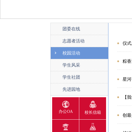
团委在线
志愿者活动
仪式
校园活动
粽香
学生风采
学生社团
星河
先进园地
【我
办公OA
校长信箱
创最