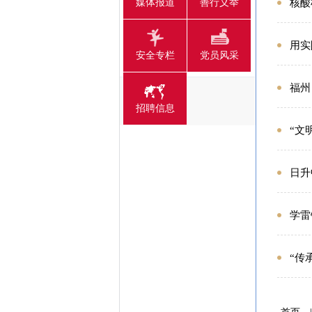
媒体报道
善行义举
核酸
用实
安全专栏
党员风采
福州
招聘信息
“文
日升
学雷
“传