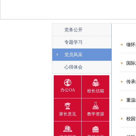
党务公开
专题学习
缅怀
党员风采
国际
心得体会
传承
办公OA
校长信箱
重温
家长意见
教学资源
校园