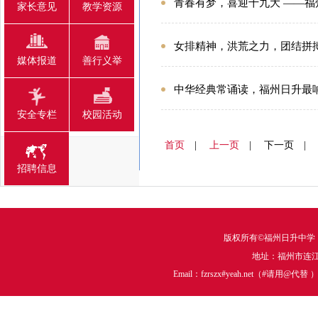
青春有梦，喜迎十九大 ——福
家长意见
教学资源
女排精神，洪荒之力，团结拼
媒体报道
善行义举
中华经典常诵读，福州日升最
安全专栏
校园活动
首页
|
上一页
| 下一页 |
招聘信息
版权所有©福州日升中学
地址：福州市连江中
Email：fzrszx#yeah.net（#请用@代替 ）