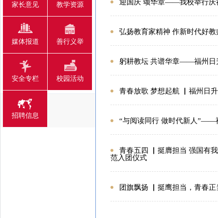
迎国庆 颂华章——我校举行庆
家长意见
教学资源
弘扬教育家精神 作新时代好教
媒体报道
善行义举
躬耕教坛 共谱华章——福州日
安全专栏
校园活动
青春放歌 梦想起航 ▏福州日升
招聘信息
“与阅读同行 做时代新人”—
青春五四 ▏挺膺担当 强国有
范入团仪式
团旗飘扬 ▏挺鹰担当，青春